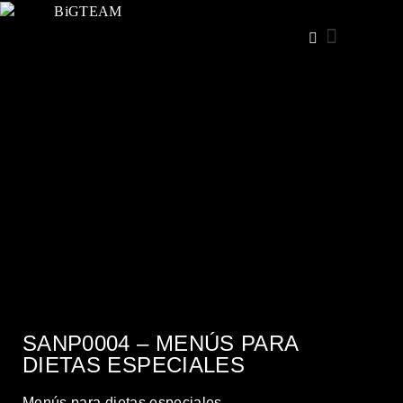
€
0,00
Iniciar sesión
SANP0004 – MENÚS PARA
DIETAS ESPECIALES
Menús para dietas especiales.