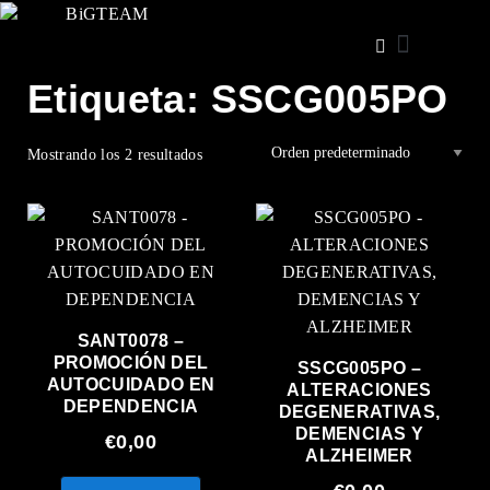
Etiqueta: SSCG005PO
Iniciar sesión
Etiqueta: SSCG005PO
Mostrando los 2 resultados
SANT0078 –
PROMOCIÓN DEL
SSCG005PO –
AUTOCUIDADO EN
ALTERACIONES
DEPENDENCIA
DEGENERATIVAS,
DEMENCIAS Y
€
0,00
ALZHEIMER