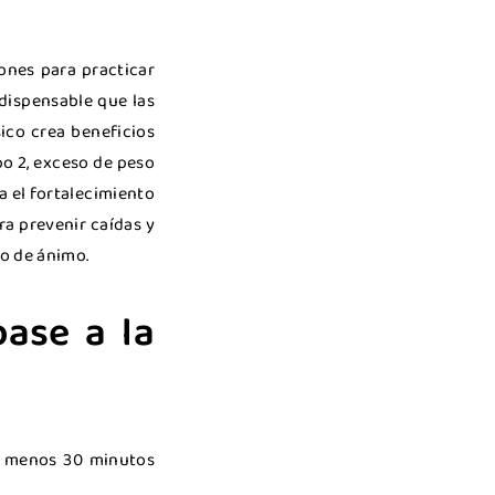
iones para practicar
dispensable que las
sico crea beneficios
po 2, exceso de peso
a el fortalecimiento
ra prevenir caídas y
do de ánimo.
base a la
al menos 30 minutos